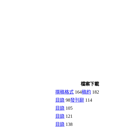
檔案下載
撰稿格式
164
稿約
182
目錄
98
發刊辭
114
目錄
105
目錄
121
目錄
138