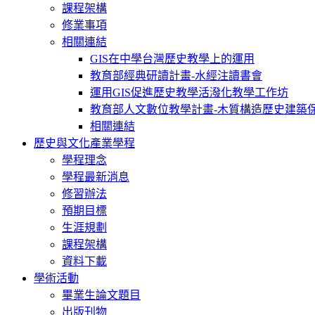
課程架構
修業事項
相關連結
GIS在中學台灣歷史教學上的運用
教育部經典研讀計畫-水經注讀書會
運用GIS促進歷史教學活潑化教學工作坊
教育部人文數位教學計畫-木質構造歷史建築
相關連結
歷史與文化產業學程
學程理念
學程最新消息
修習辦法
預期目標
生涯規劃
課程架構
資料下載
學術活動
畢業生論文題目
出版刊物