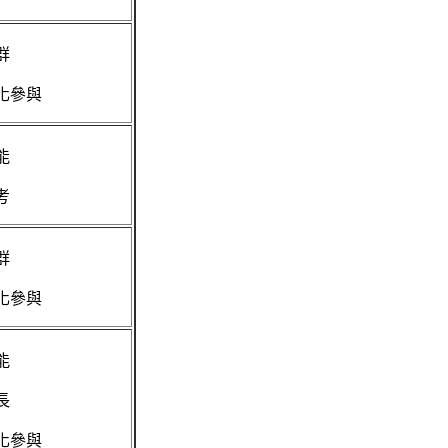
群
化參與
能
考
群
化參與
能
長
化參與