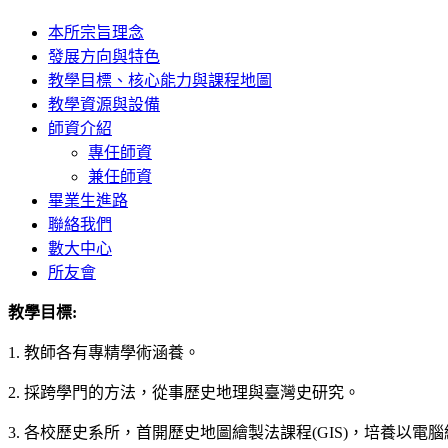
本所宗旨理念
發展方向與特色
教學目標、核心能力與課程地圖
教學資源與設備
師資介紹
專任師資
兼任師資
畢業生進路
聯絡我們
數大中心
所友會
教學目標:
1. 教師各有專精學術涵養。
2. 採跨學門的方法，從事歷史地理與臺灣史研究。
3. 各校歷史系所，首開歷史地圖繪製法課程(GIS)，培養以電