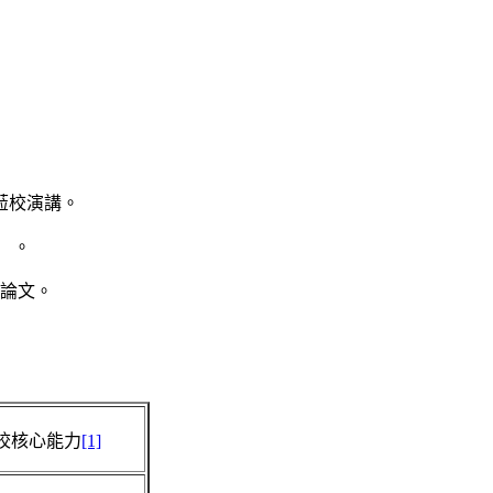
蒞校演講。
 。
士論文。
校核心能力
[1]