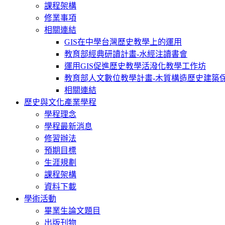
課程架構
修業事項
相關連結
GIS在中學台灣歷史教學上的運用
教育部經典研讀計畫-水經注讀書會
運用GIS促進歷史教學活潑化教學工作坊
教育部人文數位教學計畫-木質構造歷史建築
相關連結
歷史與文化產業學程
學程理念
學程最新消息
修習辦法
預期目標
生涯規劃
課程架構
資料下載
學術活動
畢業生論文題目
出版刊物