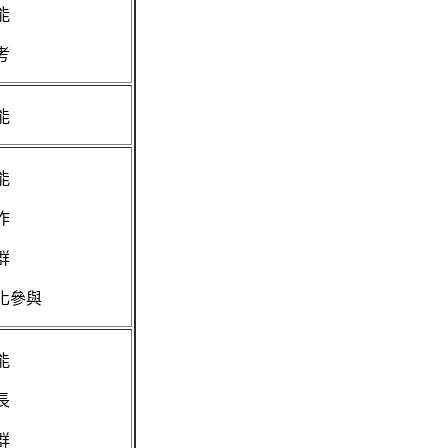
能
考
能
能
作
群
化參與
能
長
群