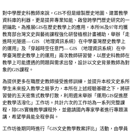
對中學歷史科教師來說，GIS不但是繪製歷史地圖、建置教學
資料庫的利器，更是提昇專業知能、啟發跨學門歷史研究的一
把鑰匙。為推展GIS在歷史教學上的應用，本所96及97年均獲
教育部台灣文史與藝術課程強化研發植根計畫補助，舉辦「走
進時光隧道— GIS （地理資訊系統）在中學臺灣歷史教學上
的運用」及「穿越時空任意門— GIS （地理資訊系統）在中
學臺灣歷史教學上的運用」兩次教師研習營，以歷史科教師在
教學上可能遭遇的問題與需求出發，設計以文史背景教師為對
象的GIS課程。
為提供更多在職歷史教師接受進修訓練，並提升本校文史系所
學生未來投入教學之競爭力，本所在上述經驗基礎之下，將研
習營的五天密集式教學打散，利用週末舉辦「運用GIS促進歷
史教學活潑化」工作坊。共計六次的工作坊為一系列完整課
程，除GIS實機教學課程外，並邀請國內專家學者進行專題演
講，希望學員能全程參與。
工作坊後期同時進行「GIS文史教學教案評比」活動，由學員