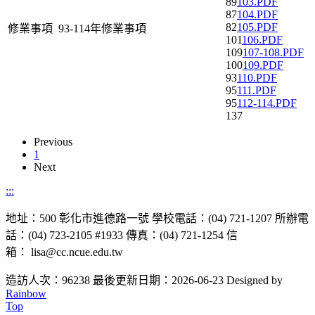
89
103.PDF
87
104.PDF
82
105.PDF
修業事項
93-114年修業事項
101
106.PDF
109
107-108.PDF
100
109.PDF
93
110.PDF
95
111.PDF
95
112-114.PDF
137
Previous
1
Next
:::
地址：500 彰化市進德路一號 學校電話：(04) 721-1207 所辦電
話：(04) 723-2105 #1933 傳真：(04) 721-1254 信
箱： lisa@cc.ncue.edu.tw
造訪人次：96238
最後更新日期：2026-06-23
Designed by
Rainbow
Top