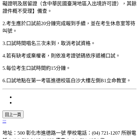
礙證明及居留證（含中華民國臺灣地區入出境許可證），其餘
證件概不受理】備查。
2.考生應於口試前20分鐘完成報到手續，並在考生休息室等待
叫號。
3.口試時間唱名三次未到，取消考試資格。
4.若有缺考或棄權者，則依准考證號碼依序遞補口試。
5.每位考生口試時間約15分鐘。
6.口試地點在第一考區進德校區白沙大樓左側B1立命教室。
:::
地址：500 彰化市進德路一號 學校電話：(04) 721-1207 所辦電