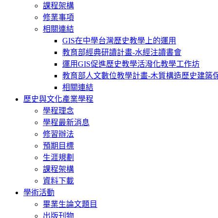
課程架構
修業事項
相關連結
GIS在中學台灣歷史教學上的運用
教育部經典研讀計畫-水經注讀書會
運用GIS促進歷史教學活潑化教學工作坊
教育部人文數位教學計畫-木質構造歷史建築
相關連結
歷史與文化產業學程
學程理念
學程最新消息
修習辦法
預期目標
生涯規劃
課程架構
資料下載
學術活動
畢業生論文題目
出版刊物