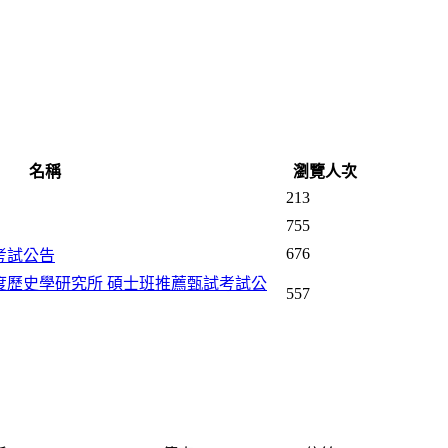
名稱
瀏覽人次
213
755
676
考試公告
度歷史學研究所 碩士班推薦甄試考試公
557