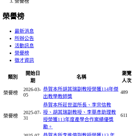
榮譽榜
榮譽榜
最新消息
所辦公告
活動訊息
榮譽榜
徵才資訊
開始日
瀏覽
類別
名稱
期
人次
恭賀本所胡其瑞副教授榮獲114年傑
2026-03-
489
榮譽榜
05
出教學教師獎
恭賀本所莊世滋所長、李宗信教
授、胡其瑞副教授、李華彥助理教
2025-07-
611
榮譽榜
31
授榮獲113年度產學合作案績優獎
勵。
恭賀本所李進億副教授榮獲113 年
2025-07-