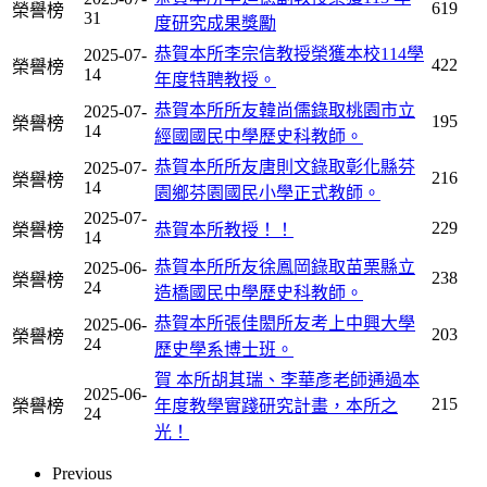
619
榮譽榜
31
度研究成果獎勵
恭賀本所李宗信教授榮獲本校114學
2025-07-
422
榮譽榜
14
年度特聘教授。
恭賀本所所友韓尚儒錄取桃園市立
2025-07-
195
榮譽榜
14
經國國民中學歷史科教師。
恭賀本所所友唐則文錄取彰化縣芬
2025-07-
216
榮譽榜
14
園鄉芬園國民小學正式教師。
2025-07-
229
榮譽榜
恭賀本所教授！！
14
恭賀本所所友徐鳳岡錄取苗栗縣立
2025-06-
238
榮譽榜
24
造橋國民中學歷史科教師。
恭賀本所張佳閎所友考上中興大學
2025-06-
203
榮譽榜
24
歷史學系博士班。
賀 本所胡其瑞、李華彥老師通過本
2025-06-
215
榮譽榜
年度教學實踐研究計畫，本所之
24
光！
Previous