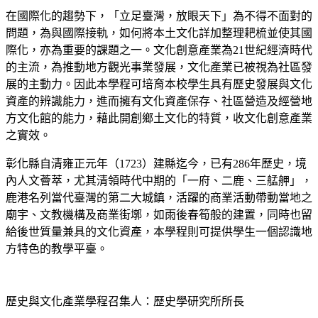
在國際化的趨勢下，「立足臺灣，放眼天下」為不得不面對的
問題，為與國際接軌，如何將本土文化詳加整理耙梳並使其國
際化，亦為重要的課題之一。文化創意產業為21世紀經濟時代
的主流，為推動地方觀光事業發展，文化產業已被視為社區發
展的主動力。因此本學程可培育本校學生具有歷史發展與文化
資產的辨識能力，進而擁有文化資產保存、社區營造及經營地
方文化館的能力，藉此開創鄉土文化的特質，收文化創意產業
之實效。
彰化縣自清雍正元年（1723）建縣迄今，已有286年歷史，境
內人文薈萃，尤其清領時代中期的「一府、二鹿、三艋舺」，
鹿港名列當代臺灣的第二大城鎮，活躍的商業活動帶動當地之
廟宇、文教機構及商業街墎，如雨後春筍般的建置，同時也留
給後世質量兼具的文化資產，本學程則可提供學生一個認識地
方特色的教學平臺。
歷史與文化產業學程召集人：歷史學研究所所長