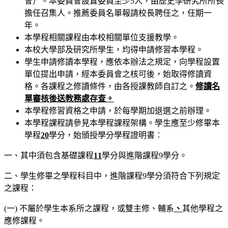
會）。本委員會設置委員至少5人，由歷史學研究所所長
擔任召集人。推薦委員名單報請校長聘任之，任期一
年。
本學程相關課程由本校相關單位支援教學。
本校大學部及研究所學生，均得申請修習本學程。
學生申請修讀本學程，應依本辦法之規定，向學程設置
單位提出申請，經本委員會之核可後，始取得修讀資
格。各課程之修讀條件，由各授課教師自訂之。
修讀名
單審核後送教務處存查。
本學程修習資格之申請，於每學期加退選之前辦理。
本學程課程請參見本學程課程架構。學生應至少修畢本
學程
20
學分，始頒授學分學程證明書︰
一、其中須包含基礎課程
11
學分與進階課程9學分。
二、學生修畢之學程科目中，進階課程9學分須符合下列規定
之課程：
(一) 不屬於學生本系所之課程，或雙主修、輔系
、
其他學程之
應修課程。