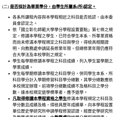
(二)
是否採計為畢業學分，由學生所屬系
(
所
)
認定。
各系所課程內容與本學程相近之科目能否抵認，由本委
員會認定之。
依「國立彰化師範大學學分學程設置要點」第七條之規
定，修讀本學程之學生，已符合學生本系、所畢業資格
而尚未修滿本學程規定之科目與學分，得檢具相關證
明，向教務處申請延長修業年限，但總修業年限仍應符
合大學法及本校學則之規定。
學生每學期修讀本學程之科目成績，列入學生當學期之
學業成績。
學生每學期修讀本學程之科目學分，併同學生本系、所
科目學分計入學期修習科目學分總數，其學分總數應依
本校規定辦理。前項學分總數成績不及格科目之學分
數，達本校規定退學標準者，應予退學。
凡取得修讀本學程資格之學生
修滿本學程規定之科目及
學分數且成績及格，得檢具歷年成績單，向本學程設置
單位歷史學研究所申請學程修習認證，經歷史學研究所