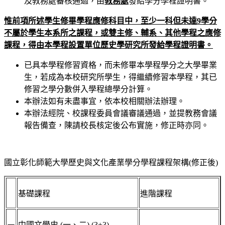
及教務處審核通過，由
教務處
發給學分學程證明書。
惟前項所述學生修畢學程應修科目中，至少一科但未達
9
學分
不屬於學生本系所之課程，或雙主修、輔系、其他學程之應修
課程，得由本學程設置單位歷史學研究所發給學程證明書。
已具本學程修習資格，而未修畢本學程學分之大學畢業
生，若成為本校研究所學生，得繼續修習本學程，其已
修習之學分數併入學程總學分計算。
本辦法如有未盡事宜，依本校相關辦法辦理。
本辦法經院、校課程委員會議審議通過，並提教務會議
報告備查，陳請校長核定後公布實施，修正時亦同。
國立彰化師範大學歷史與文化產業學分學程課程架構(修正後)
基礎課程
進階課程
中國文學史 (一、二) (3+3)